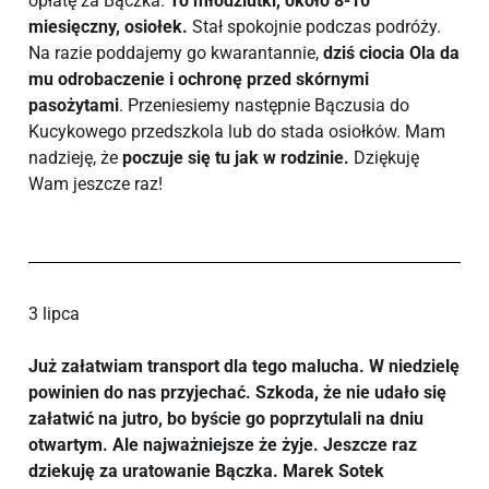
opłatę za Bączka.
To młodziutki, około 8-10
miesięczny, osiołek.
Stał spokojnie podczas podróży.
Na razie poddajemy go kwarantannie,
dziś ciocia Ola da
mu odrobaczenie i ochronę przed skórnymi
pasożytami
. Przeniesiemy następnie Bączusia do
Kucykowego przedszkola lub do stada osiołków. Mam
nadzieję, że
poczuje się tu jak w rodzinie.
Dziękuję
Wam jeszcze raz!
3 lipca
Już załatwiam transport dla tego malucha. W niedzielę
powinien do nas przyjechać. Szkoda, że nie udało się
załatwić na jutro, bo byście go poprzytulali na dniu
otwartym. Ale najważniejsze że żyje. Jeszcze raz
dziekuję za uratowanie Bączka. Marek Sotek