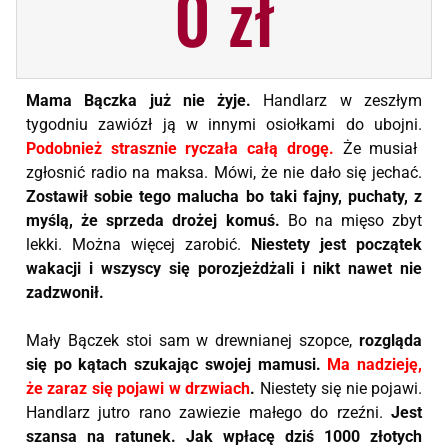
0 zł
Mama Bączka już nie żyje.
Handlarz w zeszłym
tygodniu zawiózł ją w innymi osiołkami do ubojni.
Podobnież strasznie ryczała całą drogę.
Że musiał
zgłosnić radio na maksa. Mówi, że nie dało się jechać.
Zostawił sobie tego malucha bo taki fajny, puchaty, z
myślą, że sprzeda drożej komuś.
Bo na mięso zbyt
lekki. Można więcej zarobić.
Niestety jest początek
wakacji i wszyscy się porozjeżdżali i nikt nawet nie
zadzwonił.
Mały Bączek stoi sam w drewnianej szopce,
rozgląda
się po kątach szukając swojej mamusi.
Ma nadzieję,
że zaraz się pojawi w drzwiach
.
Niestety się nie pojawi.
Handlarz jutro rano zawiezie małego do rzeźni.
Jest
szansa na ratunek.
Jak wpłacę dziś 1000 złotych